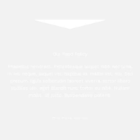
Our Food Policy
Phasellus hendrerit. Pellentesque aliquet nibh nec urna.
In nisi neque, aliquet vel, dapibus id, mattis vel, nisi. Sed
pretium, ligula sollicitudin laoreet viverra, tortor libero
sodales leo, eget blandit nunc tortor eu nibh. Nullam
mollis. Ut justo. Suspendisse potenti.
Our Core Values
Phasellus hendrerit. Pellentesque aliquet nibh nec urna.
In nisi neque, aliquet vel, dapibus id, mattis vel, nisi. Sed