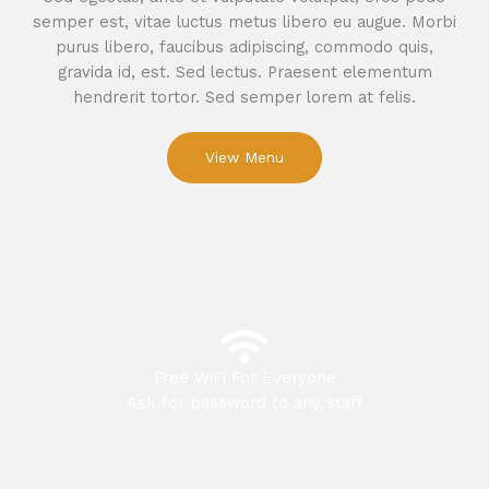
semper est, vitae luctus metus libero eu augue. Morbi
purus libero, faucibus adipiscing, commodo quis,
gravida id, est. Sed lectus. Praesent elementum
hendrerit tortor. Sed semper lorem at felis.
View Menu
Free WiFi For Everyone
Ask for password to any staff